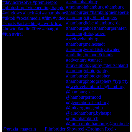
@grazia_magazin
Filmbrüder Showreel -
Drohnen Reel -