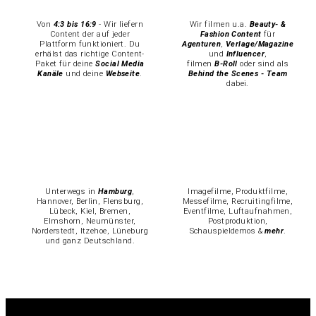
Von
4:3 bis 16:9
- Wir liefern
Wir filmen u.a.
Beauty- &
Content der auf jeder
Fashion Content
für
Plattform funktioniert.
Du
Agenturen
,
Verlage/Magazine
erhälst das richtige Content-
und
Influencer
,
Paket für deine
Social Media
filmen
B-Roll
oder sind als
Kanäle
und deine
Webseite
.
Behind the Scenes - Team
dabei.
Unterwegs in
Hamburg
,
Imagefilme, Produktfilme,
Hannover, Berlin, Flensburg,
Messefilme, Recruitingfilme,
Lübeck, Kiel, Bremen,
Eventfilme, Luftaufnahmen,
Elmshorn, Neumünster,
Postproduktion,
Norderstedt, Itzehoe, Lüneburg
Schauspieldemos &
mehr
.
und ganz Deutschland.