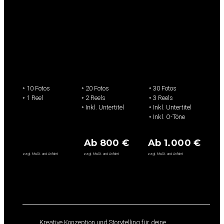
L
M
S
◦ 10 Fotos
◦ 20 Fotos
◦ 30 Fotos
◦ 1 Reel
◦ 2 Reels
◦ 3 Reels
◦ Inkl. Untertitel
◦ Inkl. Untertitel
◦ Inkl. O-Töne
Ab 800 €
Ab 1.000 €
zzgl. MwSt. und Anfahrt
zzgl. MwSt. und Anfahrt
zzgl. MwSt. und Anfahrt
Ablauf
Kreative Konzeption und Storytelling für deine