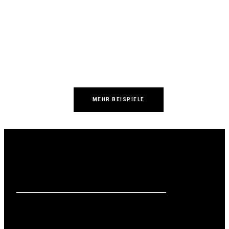
MEHR BEISPIELE
passende
nt für