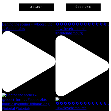
ABLAUF
ÜBER UNS
Behind the scenes - @boost_inc_
🔄🔄🔄🔄🔄🔄🔄🔄🔄🔄🔄🔄🔄 .
. . #adobe #bts
. #welovehamburch
#heuteinhamburg